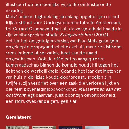
illustreert op persoonlijke wijze die ontluisterende
ervaring.
Metz’ unieke dagboek lag jarenlang opgeborgen op het
Rijksinstituut voor Oorlogsdocumentatie te Amsterdam,
tot Gerard Groeneveld het uit de vergetelheid haalde in
zijn veelbesproken studie
Kriegsberichter
(2004).
Achter het ooggetuigenverslag van Paul Metz gaan geen
opgeklopte propagandaclichés schuil, maar realistische,
soms intieme observaties, heet van de naald
opgeschreven. Ook de officieel zo aangeprezen
kameraadschap binnen de kompie houdt hij tegen het
licht van de werkelijkheid. Gaande het jaar dat Metz ver
van huis in de ijzige koude doorbrengt, groeien zijn
twijfels, zijn verdriet over een zaak die verloren lijkt en
die hem bovenal zinloos voorkomt.
Mussertman aan het
oostfront
legt daarvan, juist door zijn onvoltooidheid,
een indrukwekkende getuigenis af.
Gerelateerd