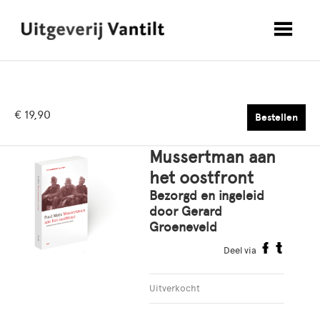
€ 19,90
Bestellen
Mussertman aan
het oostfront
Bezorgd en ingeleid
door Gerard
Groeneveld
Deel via
Uitverkocht