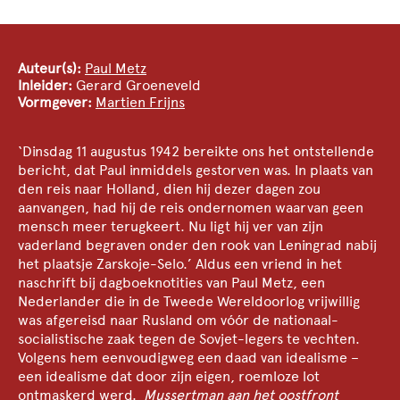
Auteur(s):
Paul Metz
Inleider:
Gerard Groeneveld
Vormgever:
Martien Frijns
‘Dinsdag 11 augustus 1942 bereikte ons het ontstellende
bericht, dat Paul inmiddels gestorven was. In plaats van
den reis naar Holland, dien hij dezer dagen zou
aanvangen, had hij de reis ondernomen waarvan geen
mensch meer terugkeert. Nu ligt hij ver van zijn
vaderland begraven onder den rook van Leningrad nabij
het plaatsje Zarskoje-Selo.’ Aldus een vriend in het
naschrift bij dagboeknotities van Paul Metz, een
Nederlander die in de Tweede Wereldoorlog vrijwillig
was afgereisd naar Rusland om vóór de nationaal-
socialistische zaak tegen de Sovjet-legers te vechten.
Volgens hem eenvoudigweg een daad van idealisme –
een idealisme dat door zijn eigen, roemloze lot
ontmaskerd werd.
Mussertman aan het oostfront