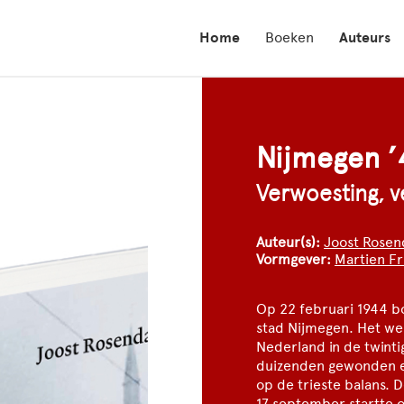
Home
Boeken
Auteurs
Nijmegen ’
Verwoesting, v
Auteur(s):
Joost Rosen
Vormgever:
Martien Fr
Op 22 februari 1944 
stad Nijmegen. Het we
Nederland in de twinti
duizenden gewonden 
op de trieste balans. D
17 september startte 