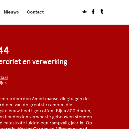
Nieuws
Contact
44
erdriet en verwerking
daal
ijns
bombardeerden Amerikaanse vliegtuigen de
rd een van de grootste rampen die
gste eeuw heeft getroffen. Bijna 800 doden,
en honderden verwoeste gebouwen stonden
e catastrofe luidde een rampzalig jaar in. Op
operatie
Market Garden
en Nijmegen werd