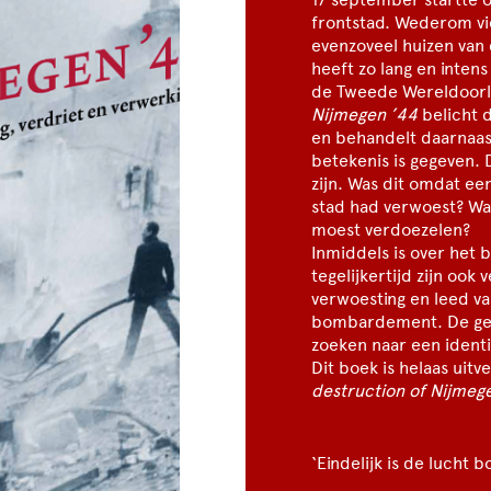
frontstad. Wederom v
evenzoveel huizen van
heeft zo lang en inte
de Tweede Wereldoor
Nijmegen ’44
belicht d
en behandelt daarnaas
betekenis is gegeven.
zijn. Was dit omdat ee
stad had verwoest? Wa
moest verdoezelen?
Inmiddels is over he
tegelijkertijd zijn oo
verwoesting en leed v
bombardement. De gew
zoeken naar een identit
Dit boek is helaas uitv
destruction of Nijmeg
‘Eindelijk is de lucht 