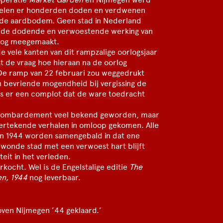
ielen er honderden doden en verdwenen
 de aardbodem. Geen stad in Nederland
ns de dodende en verwoestende werking van
log meegemaakt.
e vele kanten van dit rampzalige oorlogsjaar
t de vraag hoe hieraan na de oorlog
 De ramp van 22 februari zou weggedrukt
n bevriende mogendheid bij vergissing de
s er een complot dat de ware toedracht
t bombardement veel bekend geworden, maar
k vertekende verhalen in omloop gekomen. Alle
an 1944 worden samengebald in dat ene
onde stad met een verwoest hart blijft
eit in het verleden.
erkocht. Wel is de Engelstalige editie
The
en, 1944
nog leverbaar.
boven Nijmegen ’44 geklaard.’