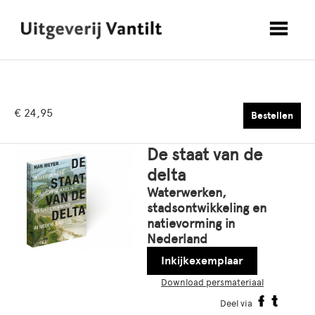
€ 24,95
Bestellen
De staat van de
delta
Waterwerken,
stadsontwikkeling en
natievorming in
Nederland
Inkijkexemplaar
Download persmateriaal
Deel via