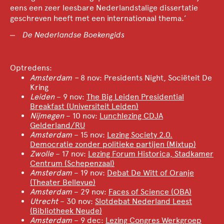
eens een zeer leesbare Nederlandstalige dissertatie
geschreven heeft met een internationaal thema.’
De Nederlandse Boekengids
Optredens:
Amsterdam –
8 nov: Presidents Night, Sociëteit De
Kring
Leiden
– 9 nov:
The Big Leiden Presidential
Breakfast (Universiteit Leiden)
Nijmegen
– 10 nov:
Lunchlezing CDJA
Gelderland/RU
Amsterdam
– 15 nov:
Lezing Society 2.0.
Democratie zonder politieke partijen (Mixtup)
Zwolle
– 17 nov:
Lezing Forum Historica, Stadkamer
Centrum (Schepenzaal)
Amsterdam
– 19 nov:
Debat De Witt of Oranje
(Theater Bellevue)
Amsterdam
– 29 nov:
Faces of Science (OBA)
Utrecht
– 30 nov:
Slotdebat Nederland Leest
(Bibliotheek Neude)
Amsterdam
– 9 dec:
Lezing Congres Werkgroep