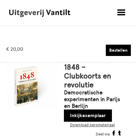
€ 20,00
Bestellen
1848 –
Clubkoorts en
revolutie
Democratische
experimenten in Parijs
en Berlijn
Inkijkexemplaar
Download persmateriaal
Deel via