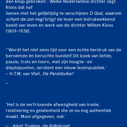
den knop gebroken’. Welke Nederlandse dichter zegt
Kloos dat na?
Samen met het gelijktijdig te verschijnen
O God, waarom
schynt de zon nog!
krijgt de lezer een indrukwekkend
beeld van leven en werk van de dichter Willem Kloos
(1859-1938).
‘‘Wordt het niet eens tijd voor een échte herdruk van de
beroemde én beruchte bundel? Dit boek van liefde,
passie, trots en toorn, met zijn hoogte- en
dieptepunten, verdient een nieuw lezerspubliek.’
– H.T.M. van Vliet,
De Parelduiker
’
‘Het is de verfrissende afwezigheid van ironie,
relativering en gelatenheid die ze nu nog authentiek
maakt. Mooi uitgegeven, ook.’
Aleid Truijens, de Volkskrant