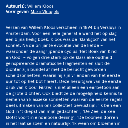
Auteur(s):
Willem Kloos
Vormgever:
Marc Vleugels
Verzen van Willem Kloos verscheen in 1894 bij Versluys in
Amsterdam. Voor een hele generatie werd het op slag
een bijna heilig boek. Kloos was de ‘klankgod’ van het
sonnet. Na de briljante evocatie van de liefde –
waaronder de aangrijpende cyclus ‘Het Boek van Kind
en God’ – volgen drie sterk op de klassieke oudheid
geïnspireerde dramatische fragmenten en sluit de
dichter zijn bundel af met de berucht geworden
scheldsonnetten, waarin hij zijn vrienden van het eerste
uur tot op het bot fileert. Deze heruitgave van de eerste
druk van Kloos’
Verzen
is niet alleen een eerbetoon aan
de grote dichter. Ook biedt ze de mogelijkheid kennis te
nemen van klassieke sonnetten waarvan de eerste regels
deel uitmaken van ons collectief bewustzijn: ‘Ik ben een
God in ’t diepst van mijn gedachten’, ‘De Zee, de Zee
klotst voort in eindelooze deining’, ‘De boomen dorren
in het laat seizoen’ en natuurlijk ‘Ik ween om bloemen in