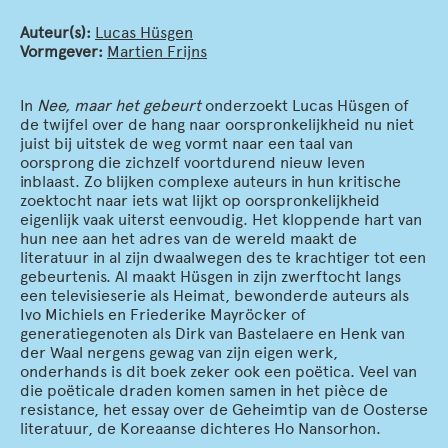
Auteur(s):
Lucas Hüsgen
Vormgever:
Martien Frijns
In
Nee, maar het gebeurt
onderzoekt Lucas Hüsgen of
de twijfel over de hang naar oorspronkelijkheid nu niet
juist bij uitstek de weg vormt naar een taal van
oorsprong die zichzelf voortdurend nieuw leven
inblaast. Zo blijken complexe auteurs in hun kritische
zoektocht naar iets wat lijkt op oorspronkelijkheid
eigenlijk vaak uiterst eenvoudig. Het kloppende hart van
hun nee aan het adres van de wereld maakt de
literatuur in al zijn dwaalwegen des te krachtiger tot een
gebeurtenis. Al maakt Hüsgen in zijn zwerftocht langs
een televisieserie als Heimat, bewonderde auteurs als
Ivo Michiels en Friederike Mayröcker of
generatiegenoten als Dirk van Bastelaere en Henk van
der Waal nergens gewag van zijn eigen werk,
onderhands is dit boek zeker ook een poëtica. Veel van
die poëticale draden komen samen in het pièce de
resistance, het essay over de Geheimtip van de Oosterse
literatuur, de Koreaanse dichteres Ho Nansorhon.