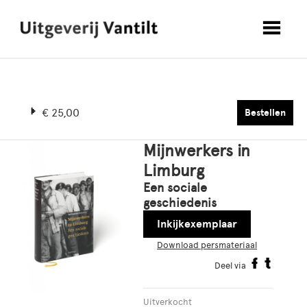
€ 25,00
Bestellen
Mijnwerkers in
Limburg
Een sociale
geschiedenis
Inkijkexemplaar
Download persmateriaal
Deel via
Uitverkocht