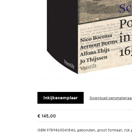
Inkijkexemplaar
Download persmateriaa
€ 145,00
ISBN 9789460041846, gebonden, groot formaat, rijk ge