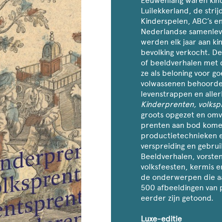
Eeuwenlang waren kind
Luilekkerland, de strij
Kinderspelen, ABC’s en
Nederlandse samenlev
werden elk jaar aan ki
bevolking verkocht. De
of beeldverhalen met 
ze als beloning voor g
volwassenen behoorden
levenstrappen en aller
Kinderprenten, volksp
groots opgezet en omv
prenten aan bod komen
productietechnieken e
verspreiding en gebrui
Beeldverhalen, vorste
volksfeesten, kermis e
de onderwerpen die aa
500 afbeeldingen van 
eerder zijn getoond.
Luxe-editie