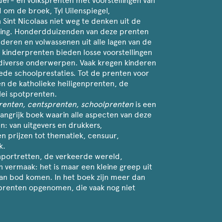
er- en volksprenten met voorstellingen van
d om de broek, Tyl Uilenspiegel,
 Sint Nicolaas niet weg te denken uit de
ing. Honderdduizenden van deze prenten
nderen en volwassenen uit alle lagen van de
 kinderprenten bieden losse voorstellingen
diverse onderwerpen. Vaak kregen kinderen
oede schoolprestaties. Tot de prenten voor
 de katholieke heiligenprenten, de
lei spotprenten.
renten, centsprenten, schoolprenten
is een
angrijk boek waarin alle aspecten van deze
: van uitgevers en drukkers,
n prijzen tot thematiek, censuur,
k.
nportretten, de verkeerde wereld,
n vermaak: het is maar een kleine greep uit
n bod komen. In het boek zijn meer dan
prenten opgenomen, die vaak nog niet