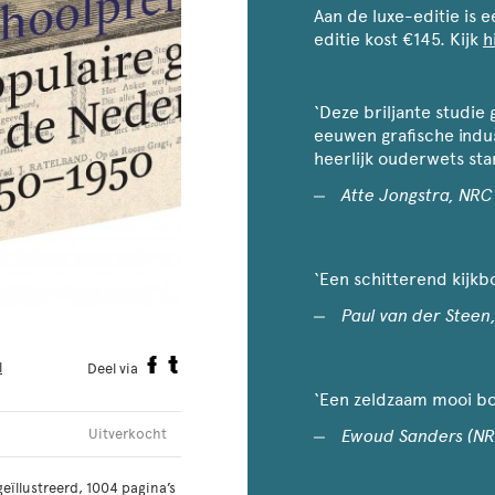
Aan de luxe-editie is 
editie kost €145. Kijk
h
‘Deze briljante studie
eeuwen grafische indus
heerlijk ouderwets st
Atte Jongstra, NR
‘Een schitterend kijkbo
Paul van der Steen
l
Deel via
‘Een zeldzaam mooi bo
Ewoud Sanders (NR
Uitverkocht
ïllustreerd, 1004 pagina’s