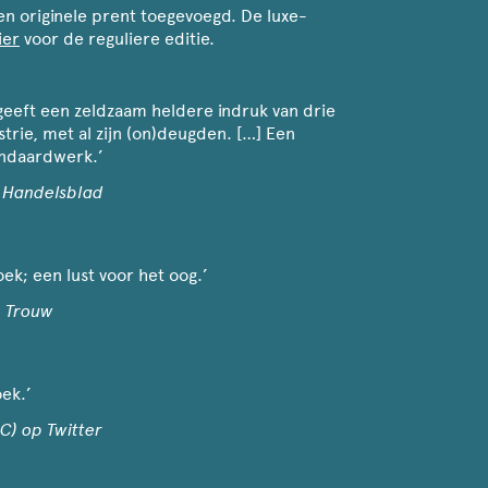
een originele prent toegevoegd. De luxe-
ier
voor de reguliere editie.
 geeft een zeldzaam heldere indruk van drie
trie, met al zijn (on)deugden. […] Een
andaardwerk.’
C Handelsblad
ek; een lust voor het oog.’
, Trouw
ek.’
C) op Twitter