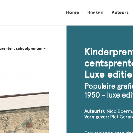
Home
Boeken
Auteurs
sprenten, schoolprenten –
Kinderpren
centsprent
Luxe editie
Populaire graf
1950 - luxe edi
Auteur(s):
Nico Boerma,
Vormgever:
Piet Gera