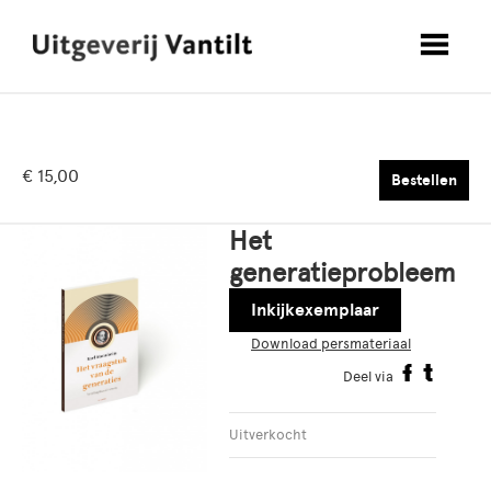
€ 15,00
Bestellen
Het
generatieprobleem
Inkijkexemplaar
Download persmateriaal
Deel via
Uitverkocht