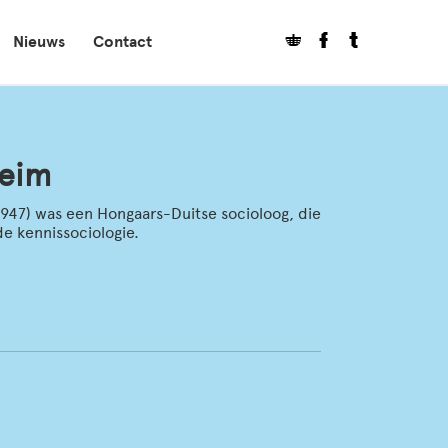
Nieuws
Contact
heim
947) was een Hongaars-Duitse socioloog, die
de kennissociologie.