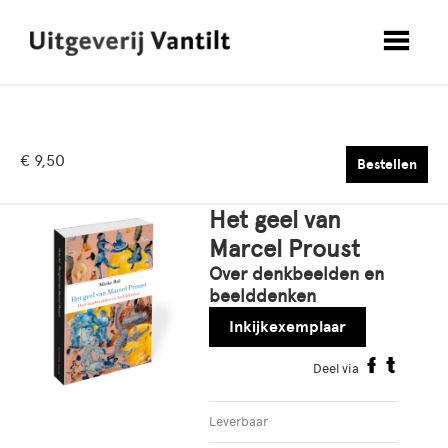
€ 9,50
Bestellen
Het geel van
Marcel Proust
Over denkbeelden en
beelddenken
Inkijkexemplaar
Deel via
Leverbaar