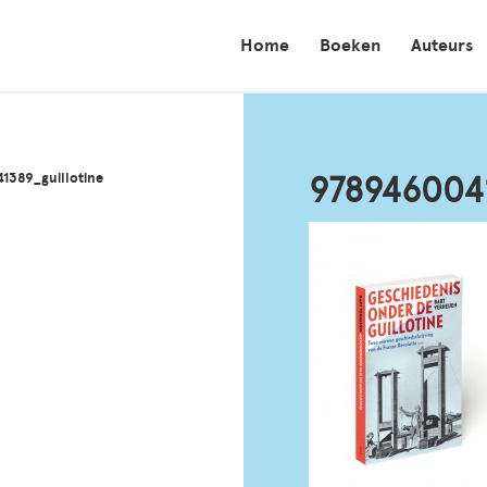
Home
Boeken
Auteurs
1389_guillotine
9789460041