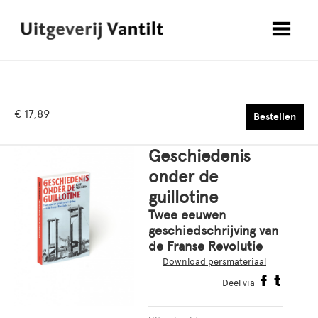
€ 17,89
Bestellen
Geschiedenis
onder de
guillotine
Twee eeuwen
geschiedschrijving van
de Franse Revolutie
Download persmateriaal
Deel via