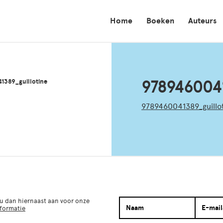
Home
Boeken
Auteurs
1389_guillotine
9789460041
9789460041389_guillo
 u dan hiernaast aan voor onze
nformatie