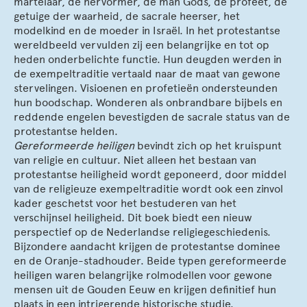
martelaar, de hervormer, de man Gods, de profeet, de
getuige der waarheid, de sacrale heerser, het
modelkind en de moeder in Israël. In het protestantse
wereldbeeld vervulden zij een belangrijke en tot op
heden onderbelichte functie. Hun deugden werden in
de exempeltraditie vertaald naar de maat van gewone
stervelingen. Visioenen en profetieën ondersteunden
hun boodschap. Wonderen als onbrandbare bijbels en
reddende engelen bevestigden de sacrale status van de
protestantse helden.
Gereformeerde heiligen
bevindt zich op het kruispunt
van religie en cultuur. Niet alleen het bestaan van
protestantse heiligheid wordt geponeerd, door middel
van de religieuze exempeltraditie wordt ook een zinvol
kader geschetst voor het bestuderen van het
verschijnsel heiligheid. Dit boek biedt een nieuw
perspectief op de Nederlandse religiegeschiedenis.
Bijzondere aandacht krijgen de protestantse dominee
en de Oranje-stadhouder. Beide typen gereformeerde
heiligen waren belangrijke rolmodellen voor gewone
mensen uit de Gouden Eeuw en krijgen definitief hun
plaats in een intrigerende historische studie.