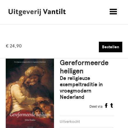
€ 24,90
Bestellen
Gereformeerde
heiligen
De religieuze
exempeltraditie in
vroegmodern
Nederland
Deel via
Uitverkocht