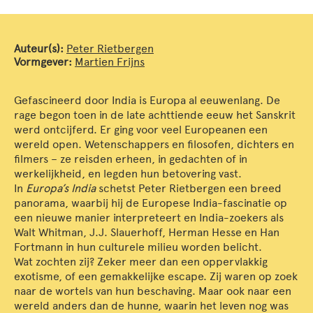
Auteur(s):
Peter Rietbergen
Vormgever:
Martien Frijns
Gefascineerd door India is Europa al eeuwenlang. De
rage begon toen in de late achttiende eeuw het Sanskrit
werd ontcijferd. Er ging voor veel Europeanen een
wereld open. Wetenschappers en filosofen, dichters en
filmers – ze reisden erheen, in gedachten of in
werkelijkheid, en legden hun betovering vast.
In
Europa’s India
schetst Peter Rietbergen een breed
panorama, waarbij hij de Europese India-fascinatie op
een nieuwe manier interpreteert en India-zoekers als
Walt Whitman, J.J. Slauerhoff, Herman Hesse en Han
Fortmann in hun culturele milieu worden belicht.
Wat zochten zij? Zeker meer dan een oppervlakkig
exotisme, of een gemakkelijke escape. Zij waren op zoek
naar de wortels van hun beschaving. Maar ook naar een
wereld anders dan de hunne, waarin het leven nog was