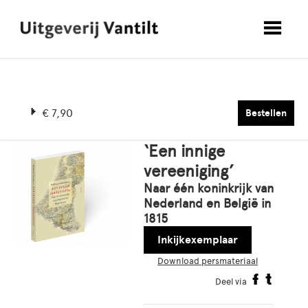
€ 7,90
Bestellen
‘Een innige
vereeniging’
Naar één koninkrijk van
Nederland en België in
1815
Inkijkexemplaar
Download persmateriaal
Deel via