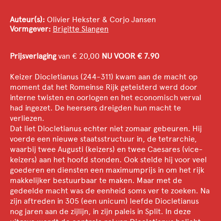
Auteur(s):
Olivier Hekster & Corjo Jansen
Vormgever:
Brigitte Slangen
Prijsverlaging
van € 20,00
NU VOOR €
7.90
Keizer Diocletianus (244-311) kwam aan de macht op
moment dat het Romeinse Rijk geteisterd werd door
interne twisten en oorlogen en het economisch verval
had ingezet. De heersers dreigden hun macht te
verliezen.
Dat liet Diocletianus echter niet zomaar gebeuren. Hij
voerde een nieuwe staatsstructuur in, de tetrarchie,
waarbij twee Augusti (keizers) en twee Caesares (vice-
keizers) aan het hoofd stonden. Ook stelde hij voor veel
goederen en diensten een maximumprijs in om het rijk
makkelijker bestuurbaar te maken. Maar met de
gedeelde macht was de eenheid soms ver te zoeken. Na
zijn aftreden in 305 (een unicum) leefde Diocletianus
nog jaren aan de zijlijn, in zijn paleis in Split. In deze