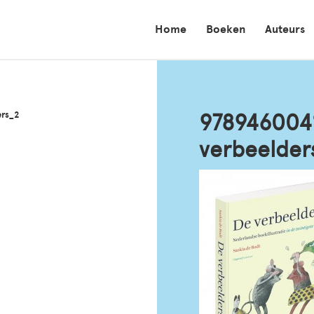
Home
Boeken
Auteurs
ers_2
978946004
verbeelder