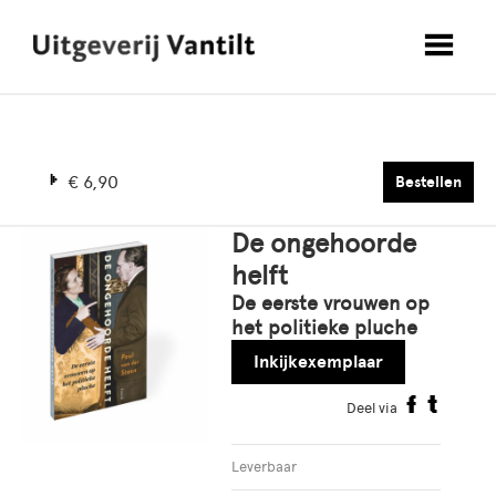
€ 6,90
Bestellen
De ongehoorde
helft
De eerste vrouwen op
het politieke pluche
Inkijkexemplaar
Deel via
Leverbaar