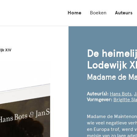
Home
Boeken
Auteurs
jk XIV
De heimeli
Lodewijk X
Madame de Mai
Auteur(s):
Hans Bots
,
J
Vormgever:
Brigitte S
Madame de Maintenon w
wie veel negatieve ver
en Europa trof, werd 
meisje van zo lage ad