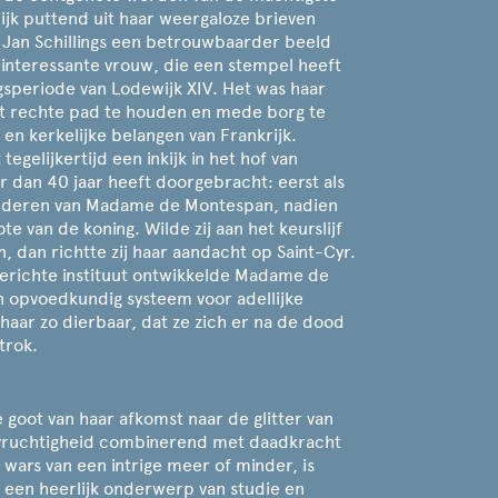
ijk puttend uit haar weergaloze brieven
 Jan Schillings een betrouwbaarder beeld
 interessante vrouw, die een stempel heeft
gsperiode van Lodewijk XIV. Het was haar
et rechte pad te houden en mede borg te
 en kerkelijke belangen van Frankrijk.
tegelijkertijd een inkijk in het hof van
er dan 40 jaar heeft doorgebracht: eerst als
inderen van Madame de Montespan, nadien
te van de koning. Wilde zij aan het keurslijf
, dan richtte zij haar aandacht op Saint-Cyr.
gerichte instituut ontwikkelde Madame de
opvoedkundig systeem voor adellijke
 haar zo dierbaar, dat ze zich er na de dood
trok.
e goot van haar afkomst naar de glitter van
vruchtigheid combinerend met daadkracht
 wars van een intrige meer of minder, is
een heerlijk onderwerp van studie en