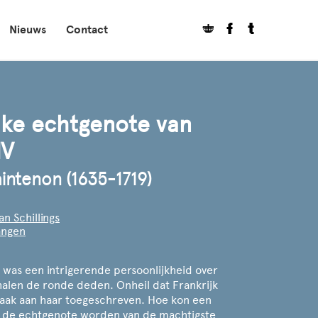
Nieuws
Contact
jke echtgenote van
IV
ntenon (1635-1719)
an Schillings
langen
as een intrigerende persoonlijkheid over
halen de ronde deden. Onheil dat Frankrijk
vaak aan haar toegeschreven. Hoe kon een
el de echtgenote worden van de machtigste