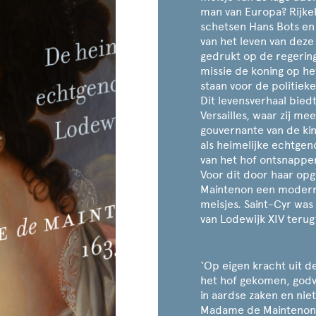
man van Europa? Rijkel
schetsen Hans Bots en
van het leven van deze
gedrukt op de regerin
missie de koning op h
staan voor de politieke
Dit levensverhaal biedt 
Versailles, waar zij me
gouvernante van de k
als heimelijke echtgeno
van het hof ontsnappen
Voor dit door haar op
Maintenon een modern 
meisjes. Saint-Cyr was
van Lodewijk XIV terug
‘Op eigen kracht uit d
het hof gekomen, god
in aardse zaken en niet
Madame de Maintenon 