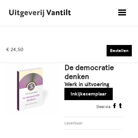
€ 24,50
Bestellen
De democratie
denken
Werk in uitvoering
Inkijkexemplaar
Deel via
Leverbaar