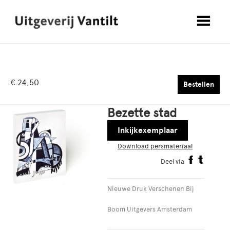
€ 24,50
Bestellen
Bezette stad
Inkijkexemplaar
Download persmateriaal
Deel via
Nieuwe Druk Verschenen Bij
Boom Uitgevers Amsterdam