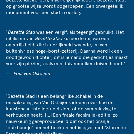
op grootse wijze wordt opgeroepen. Een onvergetelijk
monument voor een stad in oorlog.
‘
Bezette Stad
was een vergif, als tegengif gebruikt. Het
nihilisme van
Bezette Stad
kureerde mij van een
oneerlijkheid, die ik eerlijkheid waande, en van
buitenlyriese hoge-borst-zetterij. Daarna werd ik een
doodgewoon dichter, dit is iemand die gedichtjes maakt
voor zijn plezier, zoals een duivenmelker duiven houdt.’
Paul van Ostaijen
‘Bezette Stad is een belangrijke schakel in de
ontwikkeling van Van Ostaijens ideeën over hoe de
kunstenaar-intellectueel zich tot de samenleving te
verhouden heeft. […] Een fraaie facsimile-editie, zo
nauwkeurig gereproduceerd dat ook het oranje
‘buikbandje’ om het boek en het inlegvel met ‘Storende
Errata’ een reprise krijgen.’