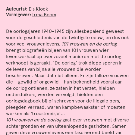
Auteur(s):
Els Kloek
Vormgever:
Irma Boom
De oorlogsjaren 1940–1945 zijn allesbepalend geweest
voor de geschiedenis van de twintigste eeuw, en dus ook
voor veel vrouwenlevens.
101 vrouwen en de oorlog
brengt biografieën bijeen van 101 vrouwen wier
levensverhaal op evenzoveel manieren met de oorlog
verknoopt is geraakt. ‘De oorlog’ trok diepe sporen in
de levens van bijna alle vrouwen die worden
beschreven. Maar dat niet alleen. Er zijn talloze vrouwen
die – gewild of ongewild – hun bekendheid vooral aan
de oorlog ontlenen: ze zaten in het verzet, hielpen
onderduikers, werden vervolgd, hielden een
oorlogsdagboek bij of schreven voor de illegale pers,
pleegden verraad, waren kampbewaakster of moesten
werken als ‘troostmeisje’…
101 vrouwen en de oorlog
gaat over vrouwen met diverse
achtergronden en van uiteenlopende gezindten. Samen
geven deze vrouwenlevens een fascinerend beeld van