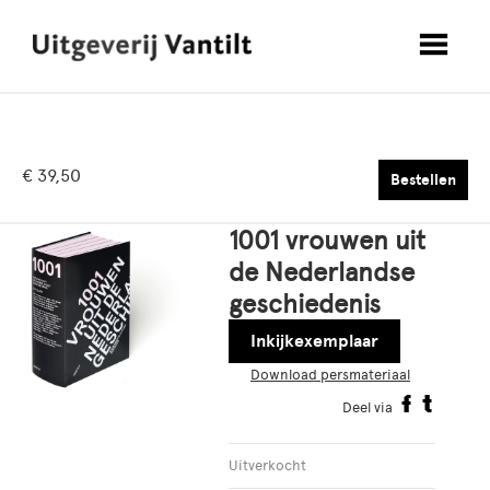
€ 39,50
Bestellen
1001 vrouwen uit
de Nederlandse
geschiedenis
Inkijkexemplaar
Download persmateriaal
Deel via
Uitverkocht