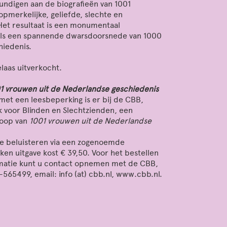
ndigen aan de biografieën van 1001
pmerkelijke, geliefde, slechte en
Het resultaat is een monumentaal
 als een spannende dwarsdoorsnede van 1000
hiedenis.
elaas uitverkocht.
1 vrouwen uit de Nederlandse geschiedenis
et een leesbeperking is er bij de CBB,
ek voor Blinden en Slechtzienden, een
koop van
1001 vrouwen uit de Nederlandse
 te beluisteren via een zogenoemde
ken uitgave kost € 39,50. Voor het bestellen
matie kunt u contact opnemen met de CBB,
65499, email: info (at) cbb.nl, www.cbb.nl.