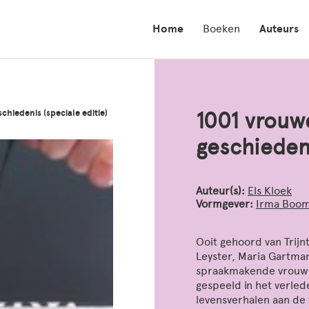
Home
Boeken
Auteurs
hiedenis (speciale editie)
1001 vrouw
geschiedeni
Auteur(s):
Els Kloek
Vormgever:
Irma Boo
Ooit gehoord van Trijn
Leyster, Maria Gartman,
spraakmakende vrouwe
gespeeld in het verled
levensverhalen aan de 