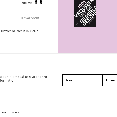
Deel via
Uitverkocht
ustreerd, deels in kleur,
 u dan hiernaast aan voor onze
nformatie
 over privacy