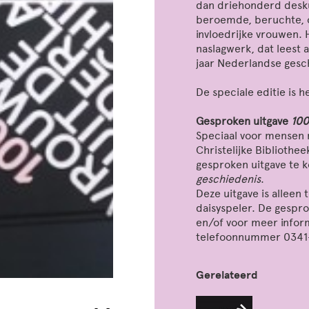
dan driehonderd desku
beroemde, beruchte, o
invloedrijke vrouwen. 
naslagwerk, dat leest
jaar Nederlandse gesc
De speciale editie is h
Gesproken uitgave
100
Speciaal voor mensen m
Christelijke Bibliothe
gesproken uitgave te 
geschiedenis
.
Deze uitgave is alleen
daisyspeler. De gespro
en/of voor meer infor
telefoonnummer 0341-5
Gerelateerd