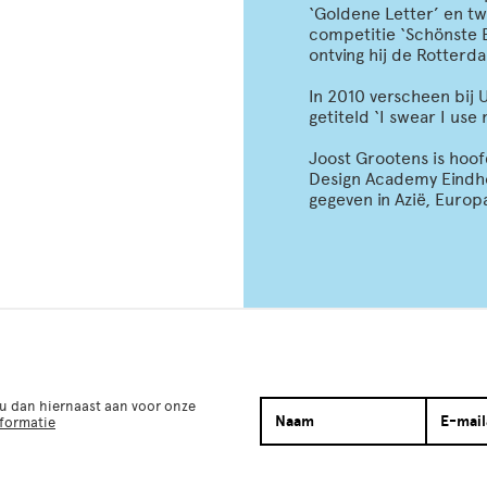
‘Goldene Letter’ en tw
competitie ‘Schönste B
ontving hij de Rotterda
In 2010 verscheen bij 
getiteld ‘I swear I use n
Joost Grootens is hoof
Design Academy Eindho
gegeven in Azië, Euro
 u dan hiernaast aan voor onze
nformatie