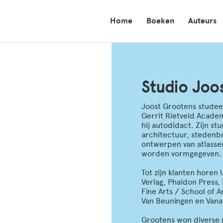
Home
Boeken
Auteurs
Studio Joo
Joost Grootens studee
Gerrit Rietveld Academ
hij autodidact. Zijn s
architectuur, stedenbo
ontwerpen van atlassen
worden vormgegeven.
Tot zijn klanten horen 
Verlag, Phaidon Press,
Fine Arts / School of
Van Beuningen en Van
Grootens won diverse 