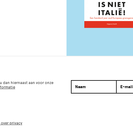
 u dan hiernaast aan voor onze
nformatie
 over privacy