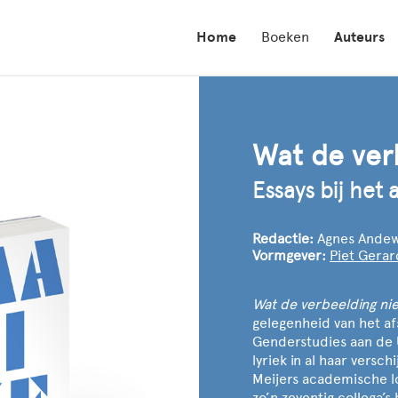
Home
Boeken
Auteurs
Wat de ver
Essays bij het 
Redactie:
Agnes Andewe
Vormgever:
Piet Gera
Wat de verbeelding ni
gelegenheid van het af
Genderstudies aan de U
lyriek in al haar vers
Meijers academische l
zo’n zeventig collega’s