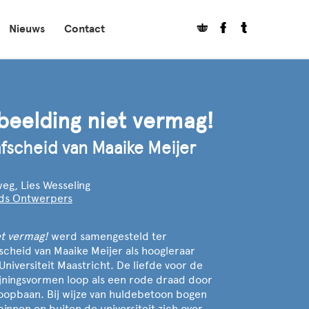
Nieuws
Contact
beelding niet vermag!
afscheid van Maaike Meijer
g, Lies Wesseling
rds Ontwerpers
et vermag!
werd samengesteld ter
scheid van Maaike Meijer als hoogleraar
niversiteit Maastricht. De liefde voor de
chijningsvormen loop als een rode draad door
oopbaan. Bij wijze van huldebetoon bogen
 binnen en buiten de universiteit zich over