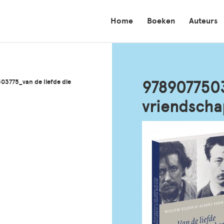
Home
Boeken
Auteurs
03775_van de liefde die
9789077503
vriendscha