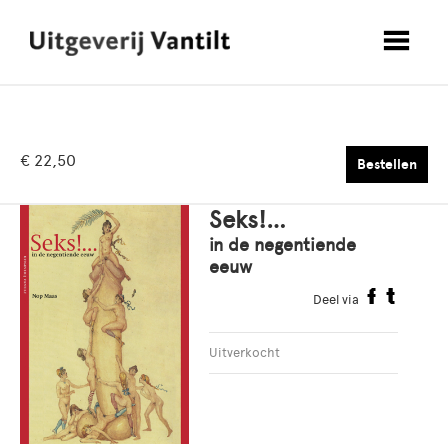
€ 22,50
Bestellen
Seks!…
in de negentiende
eeuw
Deel via
Uitverkocht