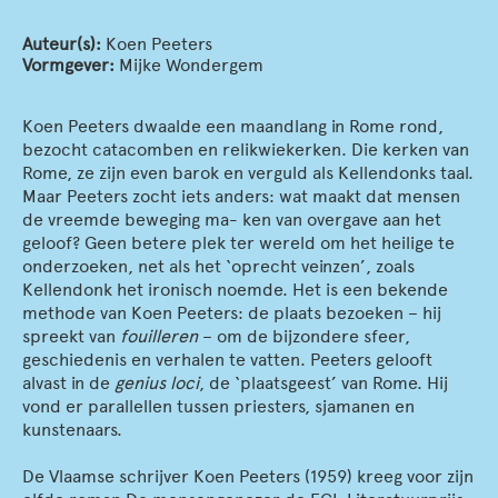
Auteur(s):
Koen Peeters
Vormgever:
Mijke Wondergem
Koen Peeters dwaalde een maandlang in Rome rond,
bezocht catacomben en relikwiekerken. Die kerken van
Rome, ze zijn even barok en verguld als Kellendonks taal.
Maar Peeters zocht iets anders: wat maakt dat mensen
de vreemde beweging ma- ken van overgave aan het
geloof? Geen betere plek ter wereld om het heilige te
onderzoeken, net als het ‘oprecht veinzen’, zoals
Kellendonk het ironisch noemde. Het is een bekende
methode van Koen Peeters: de plaats bezoeken – hij
spreekt van
fouilleren
– om de bijzondere sfeer,
geschiedenis en verhalen te vatten. Peeters gelooft
alvast in de
genius loci
, de ‘plaatsgeest’ van Rome. Hij
vond er parallellen tussen priesters, sjamanen en
kunstenaars.
De Vlaamse schrijver Koen Peeters (1959) kreeg voor zijn