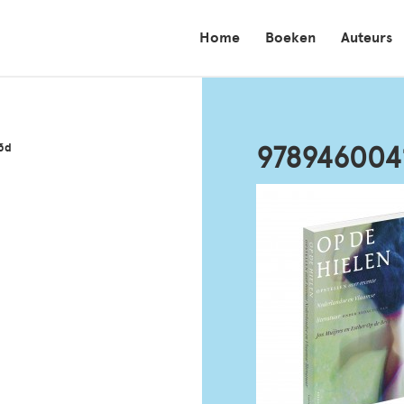
Home
Boeken
Auteurs
3d
978946004