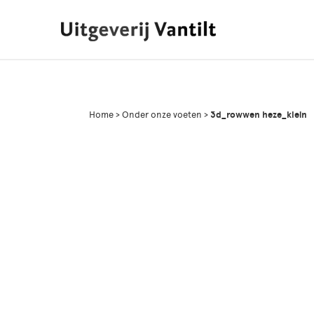
Home
>
Onder onze voeten
>
3d_rowwen heze_klein