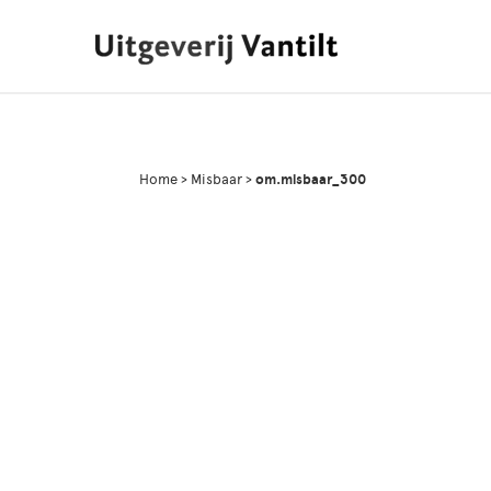
Home
>
Misbaar
>
om.misbaar_300