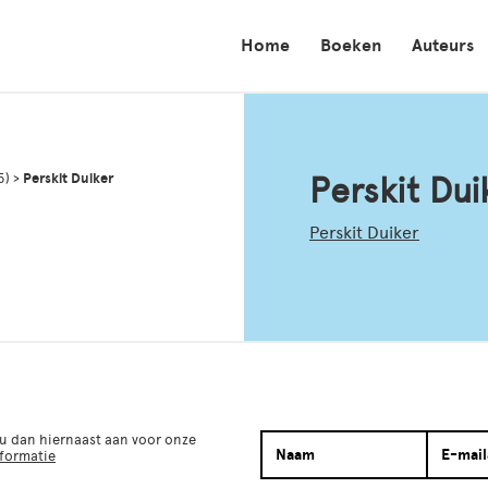
Home
Boeken
Auteurs
5)
>
Perskit Duiker
Perskit Dui
Perskit Duiker
 u dan hiernaast aan voor onze
nformatie