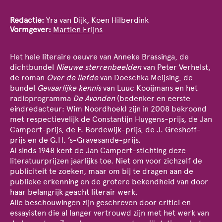
Redactie:
Yra van Dijk, Koen Hilberdink
Vormgever:
Martien Frijns
Het hele literaire oeuvre van Anneke Brassinga, de
dichtbundel
Nieuwe sterrenbeelden
van Peter Verhelst,
de roman
Over de liefde
van Doeschka Meijsing, de
bundel
Gevaarlijke kennis
van Luuc Kooijmans en het
radioprogramma
De Avonden
(bedenker en eerste
eindredacteur: Wim Noordhoek) zijn in 2008 bekroond
met respectievelijk de Constantijn Huygens-prijs, de Jan
Campert-prijs, de F. Bordewijk-prijs, de J. Greshoff-
prijs en de G.H. ’s-Gravesande-prijs.
Al sinds 1948 kent de Jan Campert-stichting deze
literatuurprijzen jaarlijks toe. Niet om voor zichzelf de
publiciteit te zoeken, maar om bij te dragen aan de
publieke erkenning en de grotere bekendheid van door
haar belangrijk geacht literair werk.
Alle beschouwingen zijn geschreven door critici en
essayisten die al langer vertrouwd zijn met het werk van