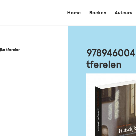
Home
Boeken
Auteurs
ke tferelen
9789460040
tferelen