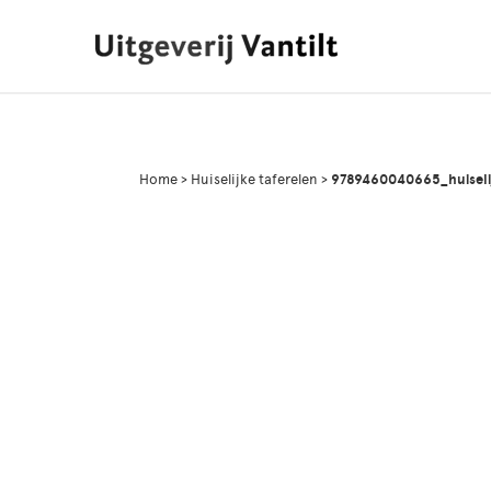
Home
>
Huiselijke taferelen
>
9789460040665_huiselij