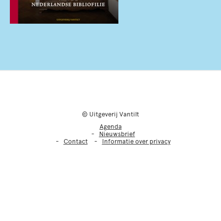
© Uitgeverij Vantilt
Agenda
Nieuwsbrief
Contact
Informatie over privacy