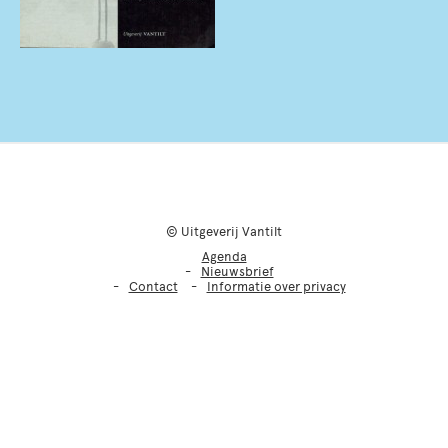
© Uitgeverij Vantilt
Agenda
Nieuwsbrief
Contact
Informatie over privacy