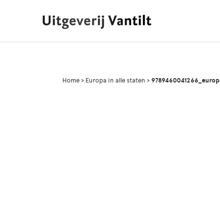
Home
>
Europa in alle staten
>
9789460041266_europa 