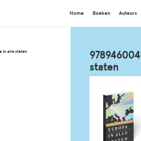
Home
Boeken
Auteurs
in alle staten
9789460041
staten