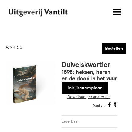
€ 24,50
Bestellen
Duivelskwartier
1595: heksen, heren
en de dood in het vuur
Inkijkexemplaar
Download persmateriaal
Deel via
Leverbaar