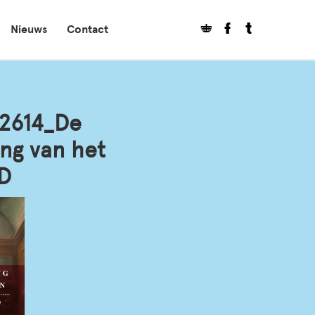
Nieuws
Contact
2614_De
ing van het
D