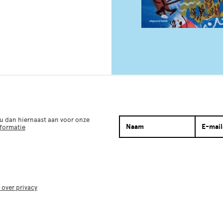
 u dan hiernaast aan voor onze
nformatie
 over privacy