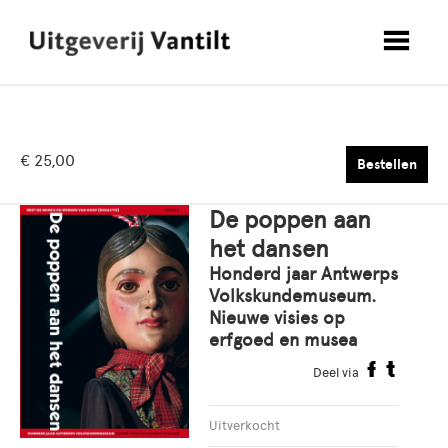
€ 25,00
Bestellen
De poppen aan
het dansen
Honderd jaar Antwerps
Volkskundemuseum.
Nieuwe visies op
erfgoed en musea
Deel via
Uitverkocht