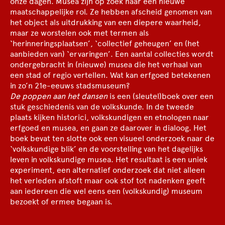
onze dagen. Musea zijn op zoek naar een nieuwe
maatschappelijke rol. Ze hebben afscheid genomen van
het object als uitdrukking van een diepere waarheid,
maar ze worstelen ook met termen als
‘herinneringsplaatsen’, ‘collectief geheugen’ en (het
aanbieden van) ‘ervaringen’. Een aantal collecties wordt
ondergebracht in (nieuwe) musea die het verhaal van
een stad of regio vertellen. Wat kan erfgoed betekenen
in zo’n 21e-eeuws stadsmuseum?
De poppen aan het dansen
is een (sleutel)boek over een
stuk geschiedenis van de volkskunde. In de tweede
plaats kijken historici, volkskundigen en etnologen naar
erfgoed en musea, en gaan ze daarover in dialoog. Het
boek bevat ten slotte ook een visueel onderzoek naar de
‘volkskundige blik’ en de voorstelling van het dagelijks
leven in volkskundige musea. Het resultaat is een uniek
experiment, een alternatief onderzoek dat niet alleen
het verleden afstoft maar ook stof tot nadenken geeft
aan iedereen die wel eens een (volkskundig) museum
bezoekt of ermee begaan is.