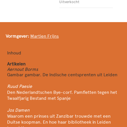
Uitverkocht
Vormgever:
Martien Frijns
Inhoud
Artikelen
Aernout Borms
Gambar gambar. De Indische centsprenten uit Leiden
Ruud Paesie
Den Nederlandtschen Bye-corf. Pamfletten tegen het
Twaalfjarig Bestand met Spanje
Jos Damen
Waarom een prinses uit Zanzibar trouwde met een
Duitse koopman. En hoe haar bibliotheek in Leiden