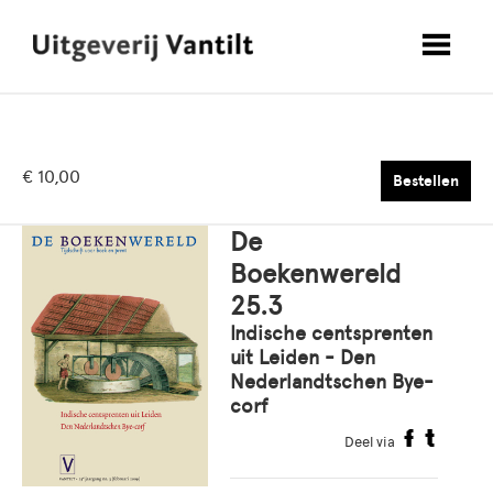
€ 10,00
Bestellen
De
Boekenwereld
25.3
Indische centsprenten
uit Leiden - Den
Nederlandtschen Bye-
corf
Deel via