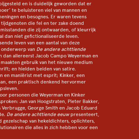
bijgesteld en is duidelijk geworden dat er
moer’ te beluisteren viel van mannen en
eningen en besognes. Er waren tevens
tijdgenoten die fel en ter zake doend
isstanden die zij ontwaarden, of kleurrijk
l dan niet gefictionaliseerde leven.
sende leven van een aantal van deze
s onderwerp van
De andere achttiende
en dan allereerst Jacob Campo Weyerman en
ij maakten gebruik van het nieuwe medium
hrift; en hielden beiden van satire.
n en maniërist met esprit; Kinker, een
iaan, een praktisch denkend hervormer
psleven.
 voor personen die Weyerman en Kinker
roken: Jan van Hoogstraten, Pieter Bakker,
us Verbrugge, George Smith en Jacob Eduard
de.
De andere achttiende eeuw
presenteert,
 gezelschap van hekeldichters, oplichters,
utionairen die alles in zich hebben voor een