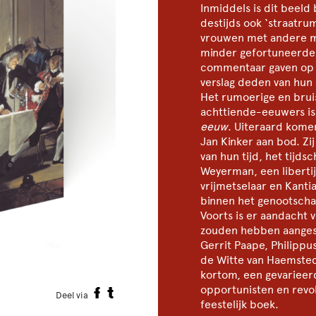
Inmiddels is dit beeld 
destijds ook ‘straatru
vrouwen met andere m
minder gefortuneerde 
commentaar gaven op m
verslag deden van hun a
Het rumoerige en brui
achttiende-eeuwers i
eeuw
. Uiteraard kom
Jan Kinker aan bod. Z
van hun tijd, het tijdsc
Weyerman, een libertij
vrijmetselaar en Kant
binnen het genootscha
Voorts is er aandacht
zouden hebben aangesp
Gerrit Paape, Philipp
de Witte van Haemste
kortom, een gevarieerd
opportunisten en revol
Deel via
feestelijk boek.