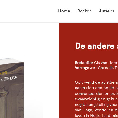
Home
Boeken
Auteurs
De andere 
Redactie:
Cis van Heer
Vormgever:
Cornelis T
Ooit werd de achttiend
naam riep een beeld op
converseerden en publi
zwaarwichtig en gekun
nog belangstelling vo
Van Gogh, Vondel en Mu
leven in Nederland min