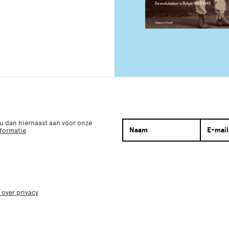
 u dan hiernaast aan voor onze
nformatie
 over privacy