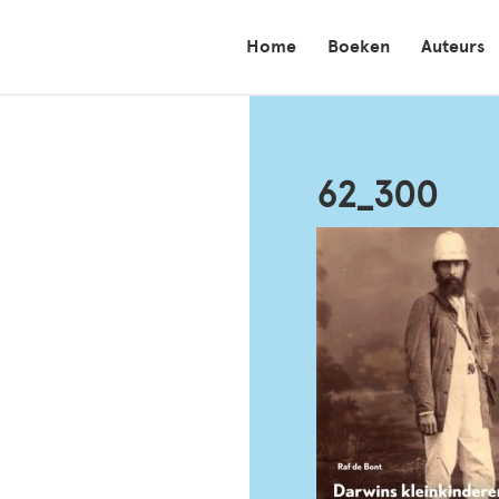
Home
Boeken
Auteurs
62_300