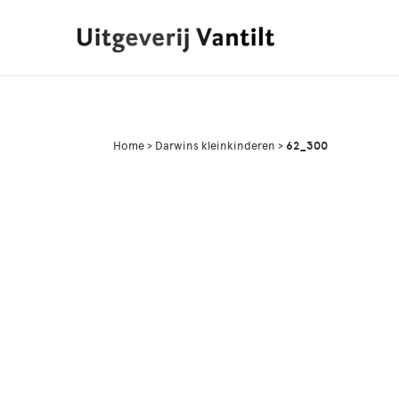
Home
>
Darwins kleinkinderen
>
62_300