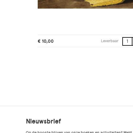
1
€ 10,00
Leverbaar
2
3
4
5
6
7
8
9
10
Nieuwsbrief
Op de hoogte blijven van onze boeken en activiteiten? Meld