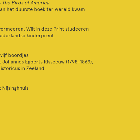
s
The Birds of America
an het duurste boek ter wereld kwam
vermeeren, Wilt in deze Print studeeren
Nederlandse kinderprent
 vijf boordjes
. Johannes Egberts Risseeuw (1798-1869),
storicus in Zeeland
 Nijsinghhuis