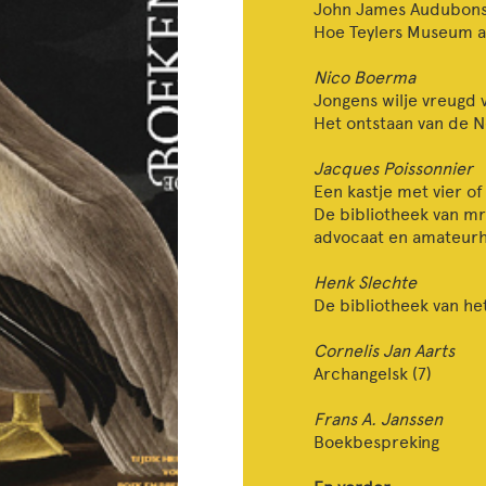
John James Audubon
Hoe Teylers Museum a
Nico Boerma
Jongens wilje vreugd 
Het ontstaan van de 
Jacques Poissonnier
Een kastje met vier of
De bibliotheek van mr
advocaat en amateurhi
Henk Slechte
De bibliotheek van het
Cornelis Jan Aarts
Archangelsk (7)
Frans A. Janssen
Boekbespreking