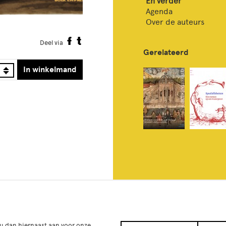
En verder
Agenda
Over de auteurs
Deel via
Gerelateerd
In winkelmand
 u dan hiernaast aan voor onze