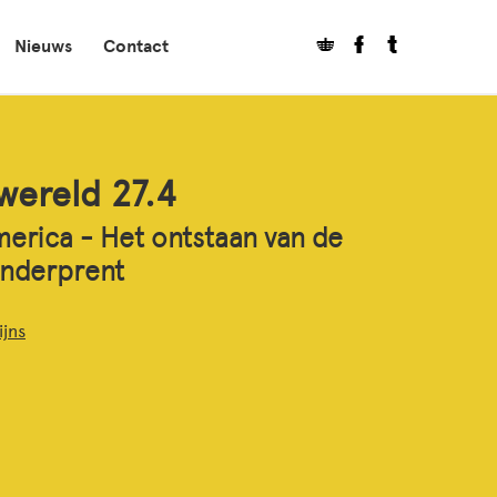
Nieuws
Contact
ereld 27.4
merica - Het ontstaan van de
inderprent
ijns