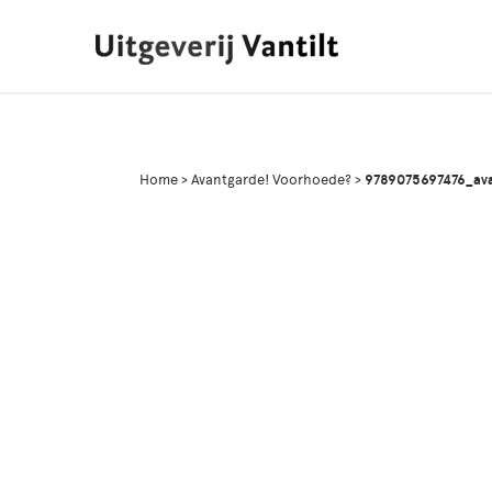
Home
>
Avantgarde! Voorhoede?
>
9789075697476_av